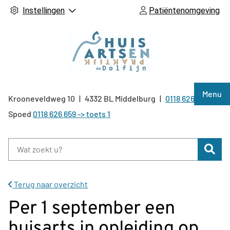
Instellingen
Patiëntenomgeving
Hoof
Menu
Krooneveldweg
10
4332 BL
Middelburg
0118 626 659
Tel:
Spoed
0118 626 659 -> toets 1
Zoe
Terug naar overzicht
Per 1 september een
huisarts in opleiding op