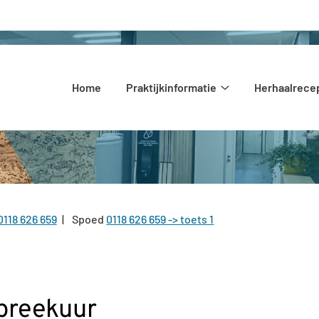
Hoofdmenu
Home
Praktijkinformatie
Herhaalrece
Praktijkinformatie
submenu
0118 626 659
Spoed
0118 626 659 -> toets 1
Tel:
preekuur