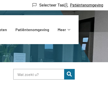
Selecteer Taal
Patiëntenomgeving
pten
Patiëntenomgeving
Meer
Meer
submenu
Zoeken