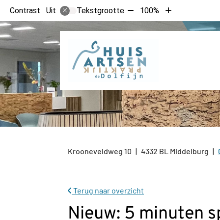
Tekst
Tekst
Contrast
Tekstgrootte
100%
Uit
verkleinen
vergroten
met
met
10%
10%
Krooneveldweg
10
4332 BL
Middelburg
Terug naar overzicht
Nieuw: 5 minuten s