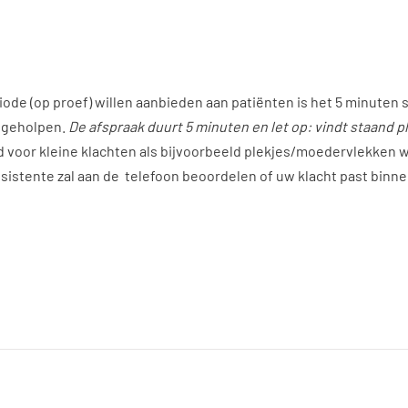
de (op proef) willen aanbieden aan patiënten is het 5 minuten s
r geholpen.
De afspraak duurt 5 minuten en let op: vindt staand pl
d voor kleine klachten als bijvoorbeeld plekjes/moedervlekken w
assistente zal aan de telefoon beoordelen of uw klacht past binn