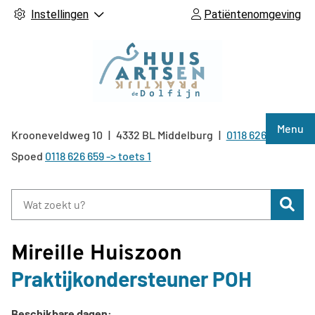
Instellingen
Patiëntenomgeving
Hoof
Menu
Krooneveldweg
10
4332 BL
Middelburg
0118 626 659
Tel:
Spoed
0118 626 659 -> toets 1
Zoe
Mireille Huiszoon
Praktijkondersteuner POH
Beschikbare dagen: